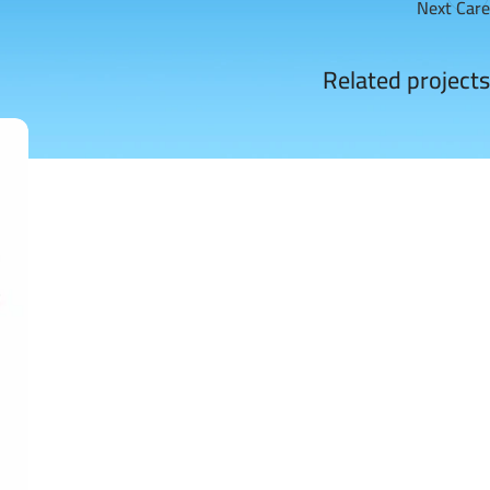
Next Care
Related projects
البنوك
CIB