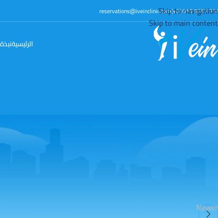
Skip to navigation
reservations@iveinclinic.com
(+2)
015 5757 71
Skip to main content
الرئيسية
نبذة 
Newer