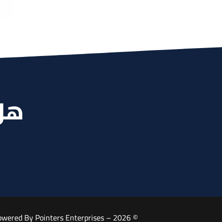
ال
ank
هل 
Pointers Enterprises
© 2026 – Ivein Clinic Is Proudly Powered By