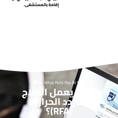
إقامة بالمستشفى.
كيف يعمل
Know What Puts You At Risk
كيف يعمل العلاج
بالتردد الحراري
(RFA)؟