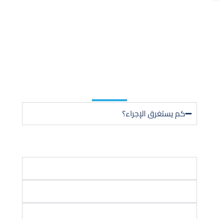
لدينا الإجابات
نحن نعلم أن لديك
بعض الأسئلة
والمخاوف
كم يستغرق الإجراء؟
عادة من 45–60 دقيقة
هل يتطلب تخدير؟
متى أعود لنشاطي الطبيعي؟
متى تختفي الأعراض؟