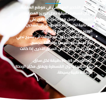
تطبيق التخدير الموضعي في موضع العملية.
إدخال قسطرة دقيقة داخل الوريد المصاب.
القسطرة تُرسل موجات تردد حراري على فترات
(20 ثانية لكل مرة)، مما يؤدي إلى تسخين جدار
الوريد على طول 7 سم وانهياره.
الوريد المعالج يتحول مع الوقت إلى نسيج ندبي
يتم امتصاصه طبيعيًا بواسطة الجسم.
يمكن تكرار الإجراء في الساق الأخرى إذا كانت
مصابة.
مدة الإجراء: 45–60 دقيقة لكل ساق.
بعد الانتهاء، تُزال القسطرة ويُغلق مكان الإدخال
بضمادة طبية بسيطة.
شاهد النتائج