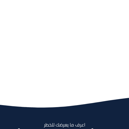
اعرف ما يعرضك للخطر