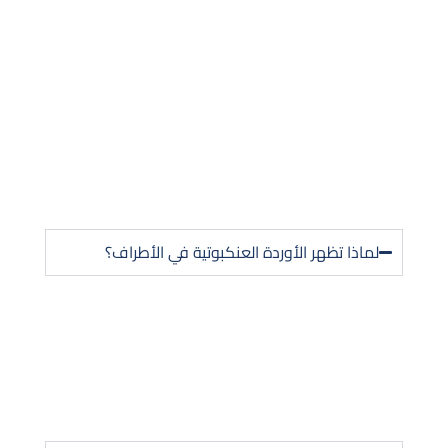
لدينا الإجابات
نحن نعلم أن لديك بعض
الأسئلة والمخاوف
لماذا تظهر الأوردة العنكبوتية في الأطراف؟
تحدث غالبًا بسبب الضغط الزائد للجسم على
الساقين، مما يُضعف جدران الأوردة وصماماتها.
المهن التي تتطلب الوقوف أو الجلوس طويلًا،
السمنة أو أسلوب الحياة غير الصحي كلها عوامل
مؤثرة.